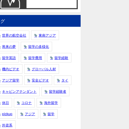
タグ
世界の航空会社
東南アジア
将来の夢
留学の多様化
留学英語
留学費用
留学経験
機内ビデオ
グローバル人材
アジア留学
安全ビデオ
タイ
キャビンアテンダント
留学経験者
休日
コロナ
海外留学
pickup
アジア
留学
外資系