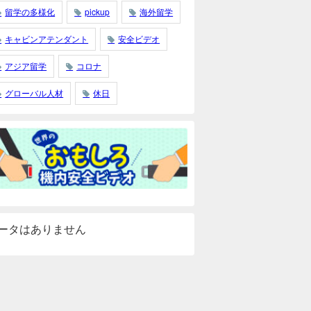
留学の多様化
pickup
海外留学
キャビンアテンダント
安全ビデオ
アジア留学
コロナ
グローバル人材
休日
ータはありません