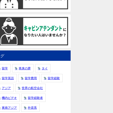
タグ
留学
将来の夢
タイ
留学英語
留学費用
留学経験
アジア
世界の航空会社
機内ビデオ
留学経験者
東南アジア
外資系