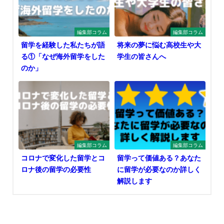
編集部コラム
編集部コラム
留学を経験した私たちが語
将来の夢に悩む高校生や大
る①「なぜ海外留学をした
学生の皆さんへ
のか」
編集部コラム
編集部コラム
コロナで変化した留学とコ
留学って価値ある？あなた
ロナ後の留学の必要性
に留学が必要なのか詳しく
解説します