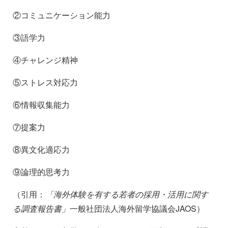
②コミュニケーション能力
③語学力
④チャレンジ精神
⑤ストレス対応力
⑥情報収集能力
⑦提案力
⑧異文化適応力
⑨論理的思考力
（引用：
「海外体験を有する若者の採用・活用に関す
る調査報告書」
一般社団法人海外留学協議会JAOS）