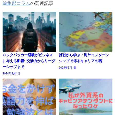
編集部コラム
の関連記事
バックパッカー経験がビジネス
挑戦から学ぶ：海外インターン
に与える影響: 交渉力からリーダ
シップで得るキャリアの礎
ーシップまで
2024年9月1日
2024年9月1日