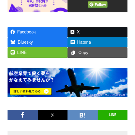
Facebook
X
Bluesky
Hatena
LINE
Copy
LINE