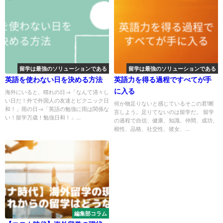
留学は最強のソリューションである
留学は最強のソリューションである
英語を使わない日を決める方法
英語力を得る過程ですべてが手
に入る
海外にいると、晴れの日→「なんて清々し
い日だ！外で外国人の友達とピクニック日
何か物足りないと感じているそこの君!断
和！」雨の日→「英語の勉強に雨は関係な
言しよう。足りてないのは留学だ。 留学
い！留学万歳！勉強日和！」...
の過程で自信、健康、知識、仲間、成功、
根性、品格、社交性、彼女、...
編集部コラム