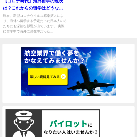
【コロナ時代】海外留学の現状
は？これからの留学はどうな
る？
現在、新型コロナウイルス感染拡大によ
り、海外へ留学する予定だった日本人の方
たちにも深刻な影響が出ています。 実際
に留学中で海外に滞在中だった...