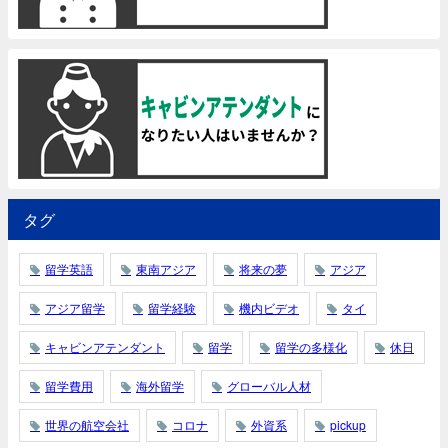
タグ
留学英語
東南アジア
将来の夢
アジア
アジア留学
留学経験
機内ビデオ
タイ
キャビンアテンダント
留学
留学の多様化
休日
留学費用
海外留学
グローバル人材
世界の航空会社
コロナ
外資系
pickup