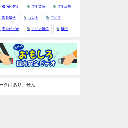
機内ビデオ
留学英語
留学経験
海外留学
コロナ
アジア
安全ビデオ
アジア留学
留学
ータはありません