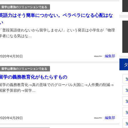
留学は最強のソリューションである
英語力はそう簡単につかない。ペラペラになる心配はな
い
「普段英語使わないから留学しません!」という発言は小学生が『物理
学者になる気はな...
編集部
2020年4月30日
留学は最強のソリューションである
留学の義務教育化がもたらすもの
留学の義務教育化→真の意味でのグローバル大国に→人件費の削減→
国家予算節約→留学...
編集部
2020年4月29日