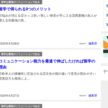
留学は最強のソリューションである
留学で得られる9つのメリット
①悩みが消える②カッコ良い/美しい発音が手に入る③異業種の友人が
増える④最強の英...
編集部
2020年4月28日
留学は最強のソリューションである
コミュニケーション能力を最速で伸ばしたければ留学の
理由
デ
①欧米人の積極性に圧迫される②文化や国の違いで意見が割れやすい
③英語力も格段に上...
編集部
2020年4月27日
留学は最強のソリューションである