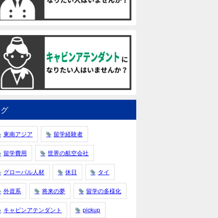
タグ
東南アジア
留学経験者
留学費用
世界の航空会社
グローバル人材
休日
タイ
外資系
将来の夢
留学の多様化
キャビンアテンダント
pickup