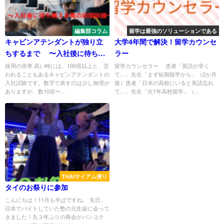
編集部コラム
留学は最強のソリューションである
キャビンアテンダントが独り立
大学4年間で解決！留学カウンセ
ちするまで 〜入社後に待ち構
ラー
える鬼の初期訓練〜
採用の倍率 高い時には、100倍以上と、言
留学カウンセラー 患者「英語が辛く
われることもあるキャビンアテンダントの
て…」先生「まず短期留学から」（2か月
入社試験です。数字で表すのは少し無理が
後）患者「日本の高校にいると英語忘れ
ありますが、数10倍〜...
て…」先生「次1年高校留学」（...
THAIサイアム便り
タイのお祭りに参加
こんにちは！11月も半ばですね。 先日、
日本でバイトしていた塾の元生徒に会って
きました！丸３年ぶりの再会がバンコク