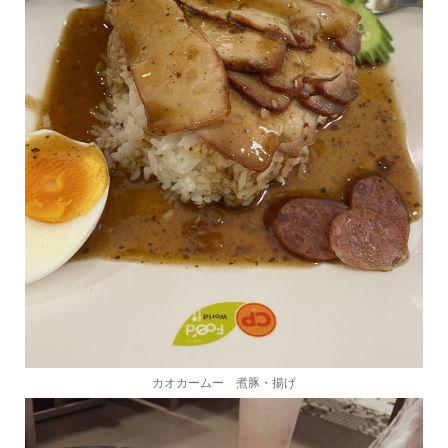
カオカームー 煮豚・揚げ