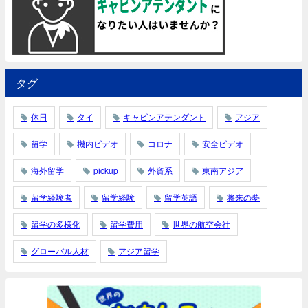
タグ
休日
タイ
キャビンアテンダント
アジア
留学
機内ビデオ
コロナ
安全ビデオ
海外留学
pickup
外資系
東南アジア
留学経験者
留学経験
留学英語
将来の夢
留学の多様化
留学費用
世界の航空会社
グローバル人材
アジア留学