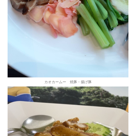
カオカームー 焼豚・揚げ豚