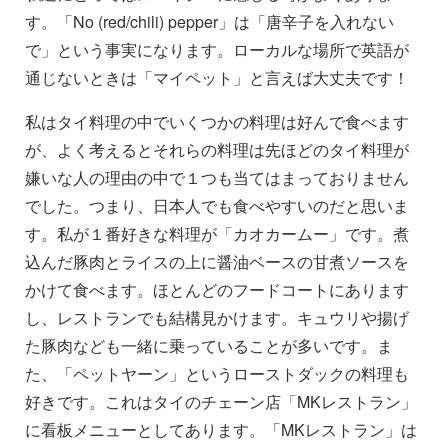
す。「No (red/chili) pepper」は「唐辛子を入れない
で」という事実になります。ローカルな場所で英語が
通じないときは「マイペット」と言えば大丈夫です！
私はタイ料理の中でいくつかの料理は好んで食べます
が、よく考えるとそれらの料理は先ほどのタイ料理が
嫌いな人の理由の中で１つも当てはまっておりません
でした。つまり、日本人でも食べやすいのだと思いま
す。私が１番好きな料理が「カオカームー」です。煮
込んだ豚肉とライスの上に醤油ベースの甘煮ソースを
かけて食べます。ほとんどのフードコートにあります
し、レストランでも結構見かけます。キュウリや揚げ
た豚肉なども一緒に乗っていることが多いです。ま
た、「ペットヤーン」というローストダックの料理も
好きです。これはタイのチェーン店「MKレストラン」
に看板メニューとしてあります。「MKレストラン」は