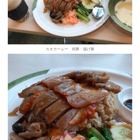
カオカームー 焼豚・揚げ豚