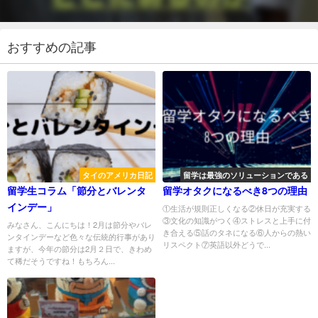
おすすめの記事
タイのアメリカ日記
留学は最強のソリューションである
留学生コラム「節分とバレンタ
留学オタクになるべき8つの理由
インデー」
①生活が規則正しくなる②休日が充実する
③文化の知識がつく④ストレスと上手に付
みなさん、こんにちは！2月は節分やバレ
き合える⑤話のタネになる⑥人からの熱い
ンタインデーなど色々な伝統的行事があり
リスペクト⑦英語以外どうで...
ますが、今年の節分は2月２日で、きわめ
て稀だそうですね！もちろん...