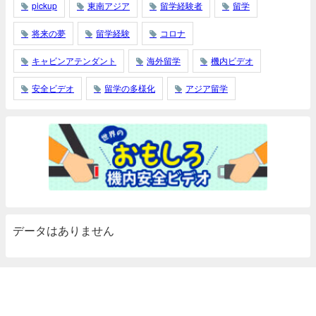
pickup
東南アジア
留学経験者
留学
将来の夢
留学経験
コロナ
キャビンアテンダント
海外留学
機内ビデオ
安全ビデオ
留学の多様化
アジア留学
データはありません