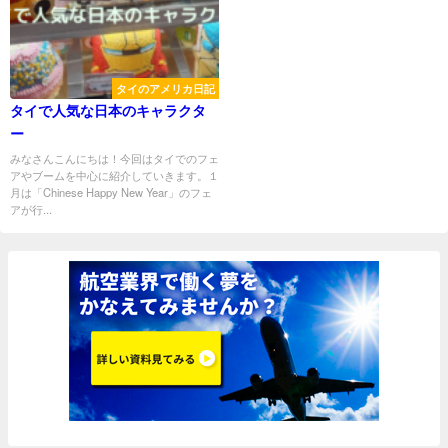
タイのアメリカ日記
タイで人気な日本のキャラクタ
ー
みなさんこんにちは！今回はタイでのフェ
アやブームを中心に紹介していきます。１
月は「Chinese Happy New Year」のフェ
アが行...