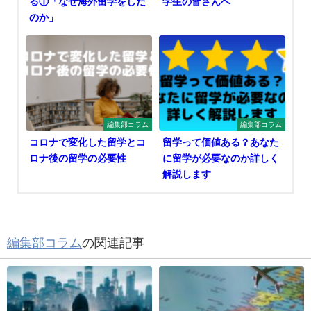
る①「なぜ海外留学をした
学生の皆さんへ
のか」
編集部コラム
編集部コラム
コロナで変化した留学とコ
留学って価値ある？あなた
ロナ後の留学の必要性
に留学が必要なのか詳しく
解説します
編集部コラム
の関連記事