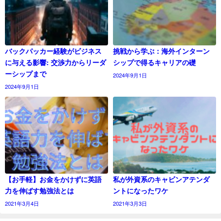
バックパッカー経験がビジネス
挑戦から学ぶ：海外インターン
に与える影響: 交渉力からリーダ
シップで得るキャリアの礎
ーシップまで
2024年9月1日
2024年9月1日
【お手軽】お金をかけずに英語
私が外資系のキャビンアテンダ
力を伸ばす勉強法とは
ントになったワケ
2021年3月4日
2021年3月3日