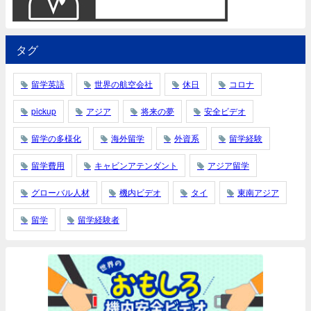
タグ
留学英語
世界の航空会社
休日
コロナ
pickup
アジア
将来の夢
安全ビデオ
留学の多様化
海外留学
外資系
留学経験
留学費用
キャビンアテンダント
アジア留学
グローバル人材
機内ビデオ
タイ
東南アジア
留学
留学経験者