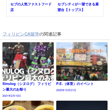
セブの人気ファストフード
セブシティが一望できる展
店
望台【トップス】
フィリピンCA留学
の関連記事
Sinulog（シヌログ） フィリピ
P.E.（体育）のイベント
ン最大のお祭り
2020年10月21日
2021年2月10日