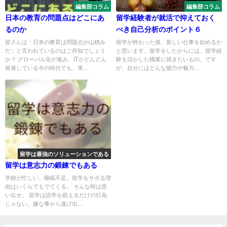
編集部コラム
編集部コラム
日本の教育の問題点はどこにあ
留学経験者が就活で抑えておく
るのか
べき自己分析のポイント６
皆さんは「日本の教育は問題点が山積み
留学が終わった後、新しい仕事を始めるか
だ」と言われているのはご存知でしょう
と思います。留学をしたからには、留学経
か？ グローバル化が進み、ITがどんどん
験を活かした職業に就きたいもの。です
発展している今の時代でも、実...
が、自分にはどんな能力や魅力...
留学は最強のソリューションである
留学は意志力の鍛錬でもある
学校が忙しい。睡眠不足。留学をサボる理
由はいくらでもでてくる。 そんな時は思
い出せ。 留学は語学を鍛えるだけの行為
じゃない。嫌な事から逃げ出...