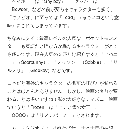
「ヘイホー」は「Shy boy」、「クッパ」は
「Bowser」など名前が変わるキャラクターも多く、
「キノピオ」に至っては「Toad」（毒キノコという意
味）にされてしまっています。
ちなみにタイで最高レベルの人気な「ポケットモンス
ター」も英語だと呼び方が異なるキャラクターがとて
も多いです。現在人気の３匹だけ紹介すると「ヒバニ
ー」（Scorbunny）、「メッソン」（Sobble）、「サ
ルノリ」（Grookey）などです。
日本だと海外のキャラクターの名前の呼び方が変わる
ことはほとんどありません。しかし、映画の名前が変
わることは多いですね！私の大好きなディズニー映画
でいうと「Frozen」は「アナと雪の女王」、
「COCO」は「リメンバーミー」とされます。
一方、スタジオジブリの作品では「千と千尋の神隠