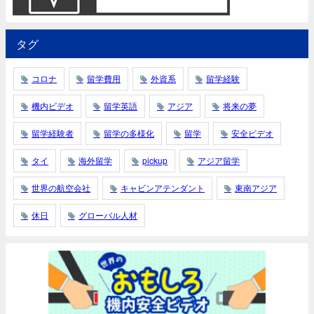
タグ
コロナ
留学費用
外資系
留学経験
機内ビデオ
留学英語
アジア
将来の夢
留学経験者
留学の多様化
留学
安全ビデオ
タイ
海外留学
pickup
アジア留学
世界の航空会社
キャビンアテンダント
東南アジア
休日
グローバル人材