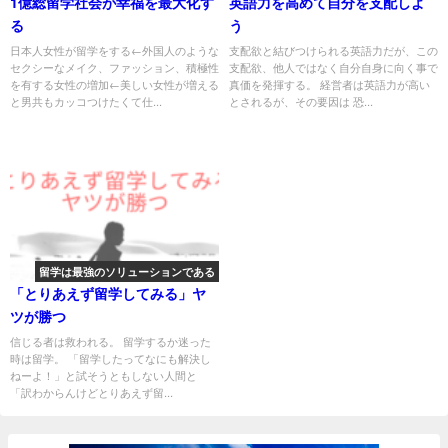
1億総留学社会が幸福を最大化す
英語力を高めて自分を支配しよ
る
う
日本人女性が留学をする←外国人のような
支配欲と結びつけられる英語力だが、この
セクシーなメイク、ファッション、積極性
支配欲、他人ではなく自分自身に向く事で
を有する女性の増加←美しい女性が増える
真価を発揮する。 経営者は英語力が高い
と男共もカッコつけたくて仕...
とされるが、その要因は 恐...
留学は最強のソリューションである
「とりあえず留学してみる」ヤ
ツが勝つ
信じる者は救われる。 留学するか迷った
時は留学。 「留学したってなにも解決し
ねーよ！」と試そうともしない人間と
「訳わからんけどとりあえず留...