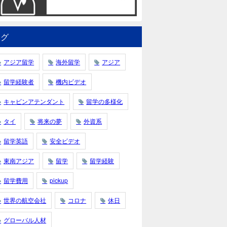
タグ
アジア留学
海外留学
アジア
留学経験者
機内ビデオ
キャビンアテンダント
留学の多様化
タイ
将来の夢
外資系
留学英語
安全ビデオ
東南アジア
留学
留学経験
留学費用
pickup
世界の航空会社
コロナ
休日
グローバル人材