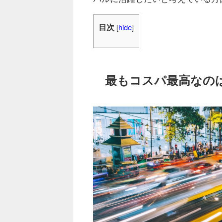
目次
[
hide
]
最もコスパ最高なの