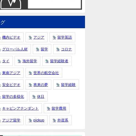
タグ
機内ビデオ
アジア
留学英語
グローバル人材
留学
コロナ
タイ
海外留学
留学経験者
東南アジア
世界の航空会社
安全ビデオ
将来の夢
留学経験
留学の多様化
休日
キャビンアテンダント
留学費用
アジア留学
pickup
外資系