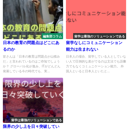
編集部コラム
留学は最強のソリューションである
日本の教育の問題点はどこにあ
留学なしにコミュニケーション
るのか
能力は生まれない
皆さんは「日本の教育は問題点が山積み
日本人の場合、留学している人としていな
だ」と言われているのはご存知でしょう
い人で圧倒的な差がでるのは文法でも語彙
か？ グローバル化が進み、ITがどんどん
力でもなくコミュニケーション能力。 外
発展している今の時代でも、実...
国人といると日本人といたと...
留学は最強のソリューションである
限界の少し上を日々突破してい