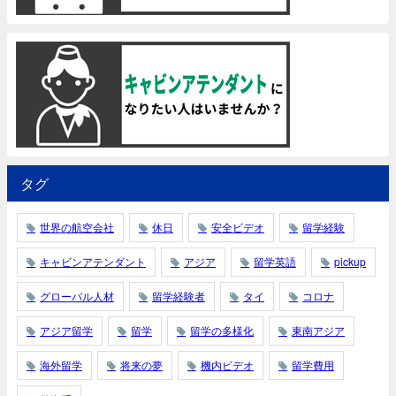
タグ
世界の航空会社
休日
安全ビデオ
留学経験
キャビンアテンダント
アジア
留学英語
pickup
グローバル人材
留学経験者
タイ
コロナ
アジア留学
留学
留学の多様化
東南アジア
海外留学
将来の夢
機内ビデオ
留学費用