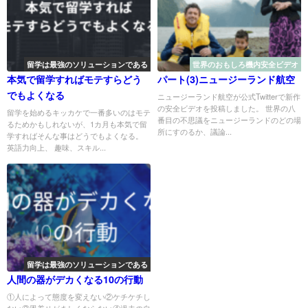
留学は最強のソリューションである
世界のおもしろ機内安全ビデオ
本気で留学すればモテすらどう
パート(3)ニュージーランド航空
でもよくなる
ニュージーランド航空が公式Twitterで新作
の安全ビデオを投稿しました。 世界の八
留学を始めるキッカケで一番多いのはモテ
番目の不思議をニュージーランドのどの場
るためかもしれないが、1カ月も本気で留
所にすのるか、議論...
学すればそんな事はどうでもよくなる。
英語力向上、 趣味、スキル...
留学は最強のソリューションである
人間の器がデカくなる10の行動
①人によって態度を変えない②ケチケチし