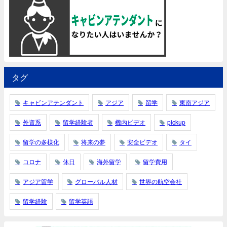
タグ
キャビンアテンダント
アジア
留学
東南アジア
外資系
留学経験者
機内ビデオ
pickup
留学の多様化
将来の夢
安全ビデオ
タイ
コロナ
休日
海外留学
留学費用
アジア留学
グローバル人材
世界の航空会社
留学経験
留学英語