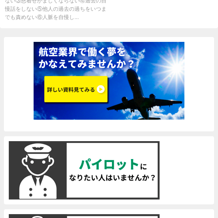
ない③恩着せがましくならない④過去の自
慢話をしない⑤他人の過去の過ちをいつま
でも責めない⑥人脈を自慢し...