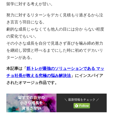
留学に対する考えが甘い。
努力に対するリターンをデカく見積もり過ぎるから泣
き言言う羽目になる。
劇的な成長じゃなくても他人の目には分か らない程度
の変化でもいい。
その小さな成長を自分で見逃さず喜びを噛み締め努力
を継続し習慣と呼べるまでにした時に初めてデカいリ
ターンがある。
本記事は「
筋トレが最強のソリューションである マッ
チョ社長が教える究極の悩み解決法
」にインスパイア
されたオマージュ作品です。
＼ 最新情報をチェック ／