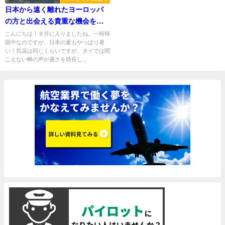
日本から遠く離れたヨーロッパ
の方と出会える貴重な機会を逃
してしまった話：熊本一時帰国
こんにちは！８月に入りましたね。一時帰
国中なのですが、日本の夏もやっぱり暑
中
い！気温は同じくらいですが、タイでは聞
こえない蝉の声が暑さを助長し...