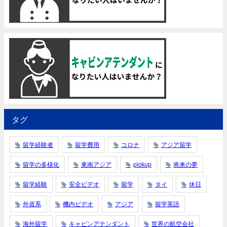
タグ
留学経験者
留学費用
コロナ
アジア留学
留学の多様化
東南アジア
pickup
将来の夢
留学経験
安全ビデオ
留学
タイ
休日
外資系
機内ビデオ
アジア
留学英語
海外留学
キャビンアテンダント
世界の航空会社