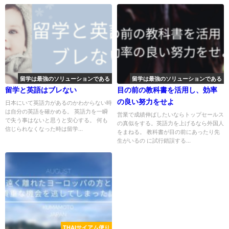
留学は最強のソリューションである
留学は最強のソリューションである
留学と英語はブレない
目の前の教科書を活用し、効率
の良い努力をせよ
日本にいて英語力があるのかわからない時
は自分の英語を確かめる。 英語力を一瞬
営業で成績伸ばしたいならトップセールス
で失う事はないと思うと安心する。 何も
の真似をする。英語力を上げるなら外国人
信じられなくなった時は留学...
をまねる。 教科書が目の前にあったり先
生がいるの に試行錯誤する...
THAIサイアム便り