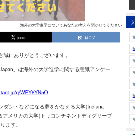
海外の大学進学についてあなたの考えを聞かせてください
post
はてブ
き誠にありがとうございます。
ional Japan」は海外の⼤学進学に関する意識アンケー
estant.jp/q/WPY6YN5O
ントなどになる夢をかなえる⼤学(Indiana
)とタイにあるアメリカの⼤学(トリコンチネントディグリープ
あります。