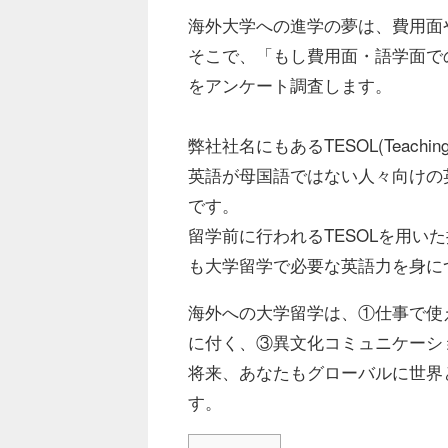
海外⼤学への進学の夢は、費⽤⾯
そこで、「もし費⽤⾯・語学⾯で
をアンケート調査します。
弊社社名にもあるTESOL(Teaching Engl
英語が⺟国語ではない⼈々向けの
です。
留学前に⾏われるTESOLを⽤い
も⼤学留学で必要な英語⼒を⾝に
海外への大学留学は、①仕事で使
に付く、③異文化コミュニケーシ
将来、あなたもグローバルに世界
す。