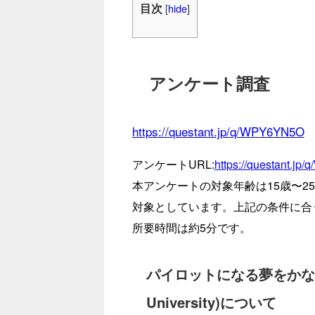
目次
[
hide
]
アンケート調査
https://questant.jp/q/WPY6YN5O
アンケートURL:
https://questant.j
本アンケートの対象年齢は15歳〜
対象としています。上記の条件に合
所要時間は約5分です。
パイロットになる夢をかなえる⼤学
University)について