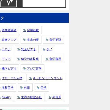
タグ
留学経験者
留学経験
東南アジア
将来の夢
留学英語
コロナ
安全ビデオ
タイ
アジア
留学の多様化
留学費用
機内ビデオ
アジア留学
グローバル人材
キャビンアテンダント
海外留学
休日
留学
pickup
世界の航空会社
外資系