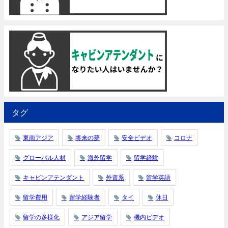
タグ
東南アジア
将来の夢
安全ビデオ
コロナ
グローバル人材
海外留学
留学経験
キャビンアテンダント
外資系
留学英語
留学費用
留学経験者
タイ
休日
留学の多様化
アジア留学
機内ビデオ