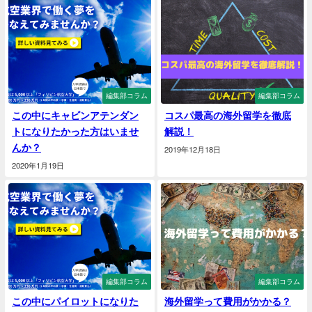
編集部コラム
編集部コラム
この中にキャビンアテンダン
コスパ最高の海外留学を徹底
トになりたかった方はいませ
解説！
んか？
2019年12月18日
2020年1月19日
編集部コラム
編集部コラム
この中にパイロットになりた
海外留学って費用がかかる？