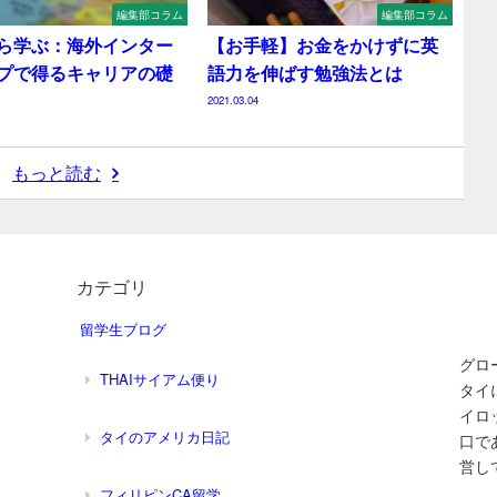
編集部コラム
編集部コラム
ら学ぶ：海外インター
【お手軽】お金をかけずに英
プで得るキャリアの礎
語力を伸ばす勉強法とは
2021.03.04
もっと読む
カテゴリ
留学生ブログ
グロ
THAIサイアム便り
タイ
イロ
タイのアメリカ日記
口であ
営し
フィリピンCA留学