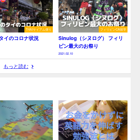
THAIサイアム便り
フィリピンCA留学
タイのコロナ状況
Sinulog（シヌログ） フィリ
ピン最大のお祭り
2021.02.10
もっと読む