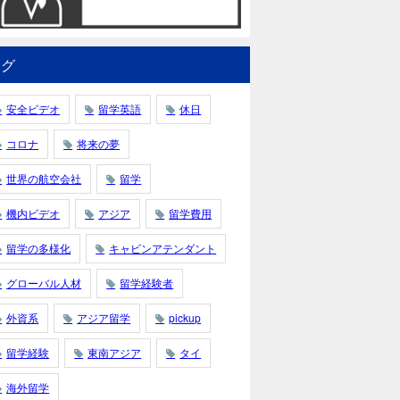
タグ
安全ビデオ
留学英語
休日
コロナ
将来の夢
世界の航空会社
留学
機内ビデオ
アジア
留学費用
留学の多様化
キャビンアテンダント
グローバル人材
留学経験者
外資系
アジア留学
pickup
留学経験
東南アジア
タイ
海外留学