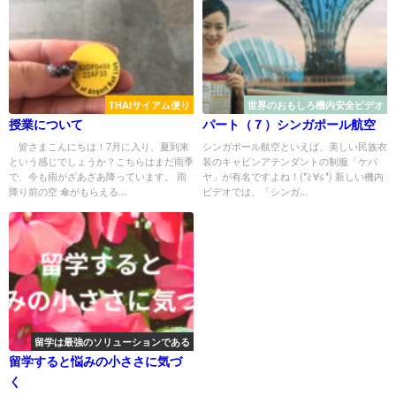
THAIサイアム便り
世界のおもしろ機内安全ビデオ
授業について
パート（７）シンガポール航空
皆さまこんにちは！7月に入り、夏到来
シンガポール航空といえば、美しい民族衣
という感じでしょうか？こちらはまだ雨季
装のキャビンアテンダントの制服「ケバ
で、今も雨がざあざあ降っています。 雨
ヤ」が有名ですよね！(*≧∀≦*) 新しい機内
降り前の空 傘がもらえる...
ビデオでは、「シンガ...
留学は最強のソリューションである
留学すると悩みの小ささに気づ
く