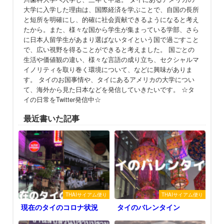
大学に入学した理由は、国際経済を学ぶことで、自国の長所
と短所を明確にし、的確に社会貢献できるようになると考え
たから。また、様々な国から学生が集まっている学部、さら
に日本人留学生があまり選ばないタイという国で過ごすこと
で、広い視野を得ることができると考えました。 国ごとの
生活や価値観の違い、様々な言語の成り立ち、セクシャルマ
イノリティを取り巻く環境について、などに興味がありま
す。 タイのお国事情や、タイにあるアメリカの大学につい
て、海外から見た日本などを発信していきたいです。 ☆タ
イの日常をTwitter発信中☆
最近書いた記事
THAIサイアム便り
THAIサイアム便り
現在のタイのコロナ状況
タイのバレンタイン