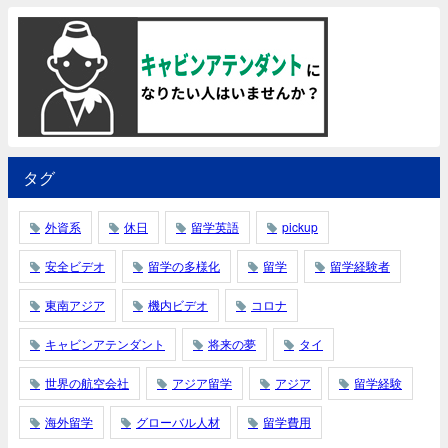
タグ
外資系
休日
留学英語
pickup
安全ビデオ
留学の多様化
留学
留学経験者
東南アジア
機内ビデオ
コロナ
キャビンアテンダント
将来の夢
タイ
世界の航空会社
アジア留学
アジア
留学経験
海外留学
グローバル人材
留学費用