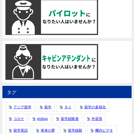
タグ
アジア留学
留学
タイ
留学の多様化
コロナ
pickup
留学経験者
外資系
留学英語
将来の夢
留学経験
機内ビデオ