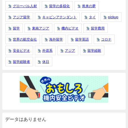
グローバル人材
留学の多様化
将来の夢
アジア留学
キャビンアテンダント
タイ
pickup
留学
東南アジア
機内ビデオ
留学費用
世界の航空会社
海外留学
留学英語
コロナ
安全ビデオ
外資系
アジア
留学経験
留学経験者
休日
データはありません