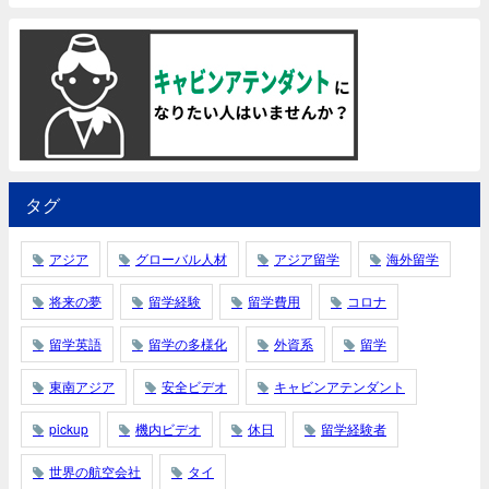
タグ
アジア
グローバル人材
アジア留学
海外留学
将来の夢
留学経験
留学費用
コロナ
留学英語
留学の多様化
外資系
留学
東南アジア
安全ビデオ
キャビンアテンダント
pickup
機内ビデオ
休日
留学経験者
世界の航空会社
タイ