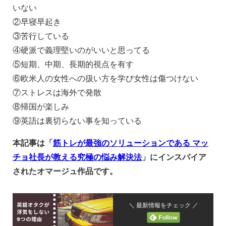
いない
②早寝早起き
③苦行している
④硬派で義理堅いのがいいと思ってる
⑤短期、中期、長期的視点を有す
⑥欧米人の女性への扱い方を学び女性は傷つけない
⑦ストレスは海外で発散
⑧帰国が楽しみ
⑨英語は裏切らない事を知っている
本記事は「
筋トレが最強のソリューションである マッ
チョ社長が教える究極の悩み解決法
」にインスパイア
されたオマージュ作品です。
＼ 最新情報をチェック ／