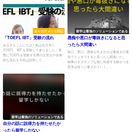
タイのアメリカ日記
留学は最強のソリューションである
「TOEFL IBT」受験の流れ
愚痴や悪口が毒抜きになると思
ったら大間違い
みなさんこんにちは！私は先月末に
TOEFL IBT を受験して参りました。実
陰口、悪口、愚痴を吐き出せば毒抜きの要
際にTOEFLを受験する際の注意点や全体
領でスッキリすると思ったら間違いだ。
的な流れを今回は説明して...
物事のネガティブな面に執着する癖がつき
思考は徐々に毒されていく。...
留学は最強のソリューションである
自分の話に説得力を持たせたか
ったら留学しかない