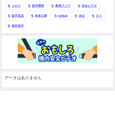
コロナ
留学費用
東南アジア
安全ビデオ
留学英語
将来の夢
pickup
休日
タイ
海外留学
データはありません