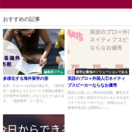
おすすめの記事
編集部コラム
留学は最強のソリューションである
多様化する海外留学の形
英語のプロ＝外国人①ネイティ
ブスピーカーならなお優秀
近年、グローバル社会が進む中、「海外留
学」は昔のようにエリートで裕福な家庭だ
英語が上達したい男性女性諸君、断言する
けが留学する時代じゃなくなりつつありま
けどこの世に英語のプロがいるとすればネ
す。 「海外留学」と一言で...
イティブスピーカーだよ。 外国人なんて
俺/私の生活には関係ないっ...