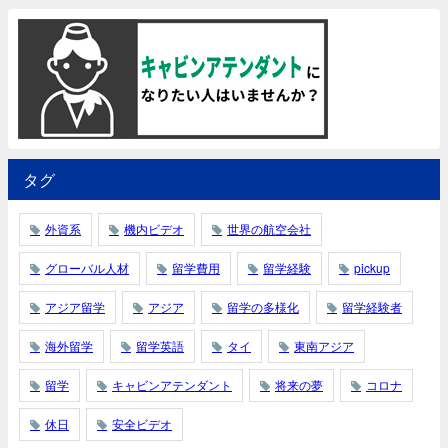
タグ
外資系
機内ビデオ
世界の航空会社
グローバル人材
留学費用
留学経験
pickup
アジア留学
アジア
留学の多様化
留学経験者
海外留学
留学英語
タイ
東南アジア
留学
キャビンアテンダント
将来の夢
コロナ
休日
安全ビデオ