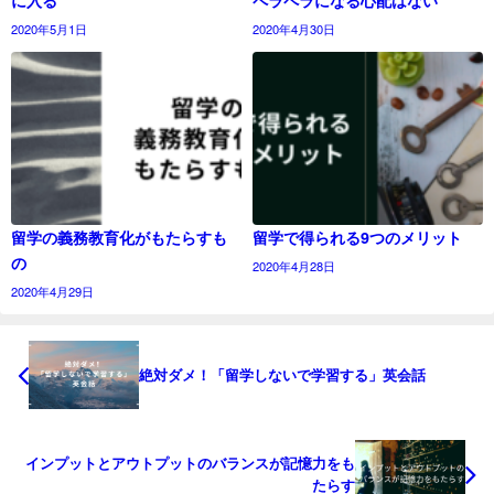
に入る
ペラペラになる心配はない
2020年5月1日
2020年4月30日
留学の義務教育化がもたらすも
留学で得られる9つのメリット
の
2020年4月28日
2020年4月29日
絶対ダメ！「留学しないで学習する」英会話
インプットとアウトプットのバランスが記憶力をも
たらす