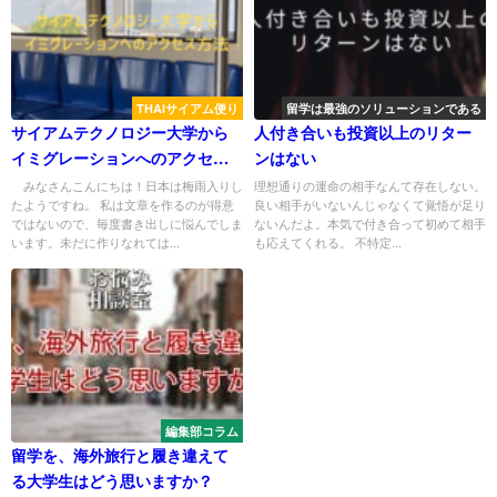
THAIサイアム便り
留学は最強のソリューションである
サイアムテクノロジー大学から
人付き合いも投資以上のリター
イミグレーションへのアクセス
ンはない
方法
みなさんこんにちは！日本は梅雨入りし
理想通りの運命の相手なんて存在しない。
たようですね。 私は文章を作るのが得意
良い相手がいないんじゃなくて覚悟が足り
ではないので、毎度書き出しに悩んでしま
ないんだよ。本気で付き合って初めて相手
います。未だに作りなれては...
も応えてくれる。 不特定...
編集部コラム
留学を、海外旅行と履き違えて
る大学生はどう思いますか？