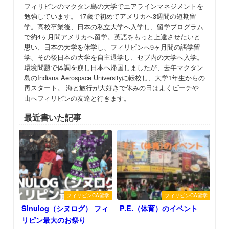
フィリピンのマクタン島の大学でエアラインマネジメントを
勉強しています。 17歳で初めてアメリカへ3週間の短期留
学。高校卒業後、日本の私立大学へ入学し、留学プログラム
で約4ヶ月間アメリカへ留学。英語をもっと上達させたいと
思い、日本の大学を休学し、フィリピンへ9ヶ月間の語学留
学、その後日本の大学を自主退学し、セブ内の大学へ入学。
環境問題で体調を崩し日本へ帰国しましたが、去年マクタン
島のIndiana Aerospace Universityに転校し、大学1年生からの
再スタート。 海と旅行が大好きで休みの日はよくビーチや
山へフィリピンの友達と行きます。
最近書いた記事
フィリピンCA留学
フィリピンCA留学
Sinulog（シヌログ） フィ
P.E.（体育）のイベント
リピン最大のお祭り