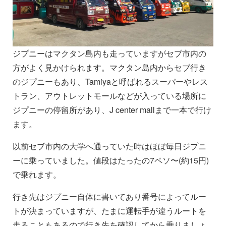
ジプニーはマクタン島内も走っていますがセブ市内の
方がよく見かけられます。マクタン島内からセブ行き
のジプニーもあり、Tamiyaと呼ばれるスーパーやレス
トラン、アウトレットモールなどが入っている場所に
ジプニーの停留所があり、J center mallまで一本で行け
ます。
以前セブ市内の大学へ通っていた時はほぼ毎日ジプニ
ーに乗っていました。値段はたったの7ペソ〜(約15円)
で乗れます。
行き先はジプニー自体に書いてあり番号によってルー
トが決まっていますが、たまに運転手が違うルートを
走ることもあるので行き先を確認してから乗りましょ