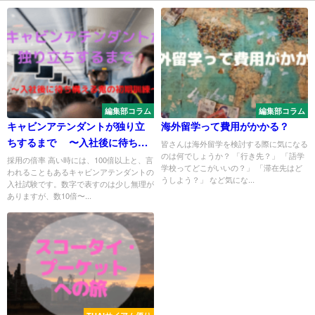
編集部コラム
編集部コラム
キャビンアテンダントが独り立
海外留学って費用がかかる？
ちするまで 〜入社後に待ち構
皆さんは海外留学を検討する際に気になる
のは何でしょうか？ 「行き先？」 「語学
える鬼の初期訓練〜
採用の倍率 高い時には、100倍以上と、言
学校ってどこがいいの？」 「滞在先はど
われることもあるキャビンアテンダントの
うしよう？」 など気にな...
入社試験です。数字で表すのは少し無理が
ありますが、数10倍〜...