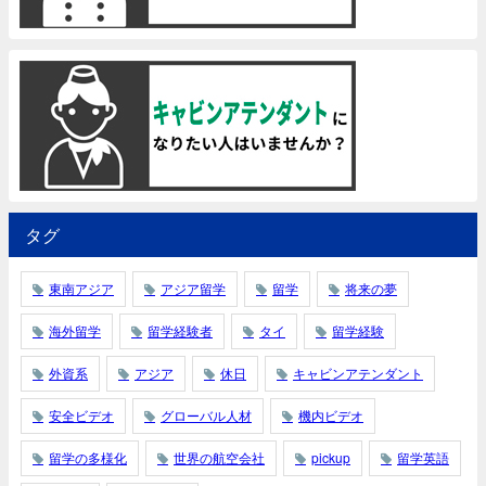
タグ
東南アジア
アジア留学
留学
将来の夢
海外留学
留学経験者
タイ
留学経験
外資系
アジア
休日
キャビンアテンダント
安全ビデオ
グローバル人材
機内ビデオ
留学の多様化
世界の航空会社
pickup
留学英語