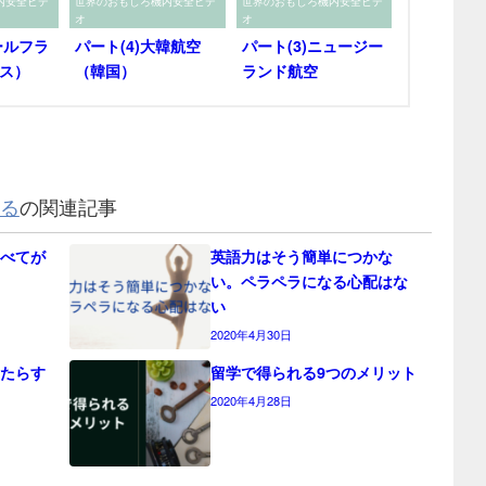
内安全ビデ
世界のおもしろ機内安全ビデ
世界のおもしろ機内安全ビデ
オ
オ
ールフラ
パート(4)大韓航空
パート(3)ニュージー
ス）
（韓国）
ランド航空
る
の関連記事
べてが
英語力はそう簡単につかな
い。ペラペラになる心配はな
い
2020年4月30日
たらす
留学で得られる9つのメリット
2020年4月28日