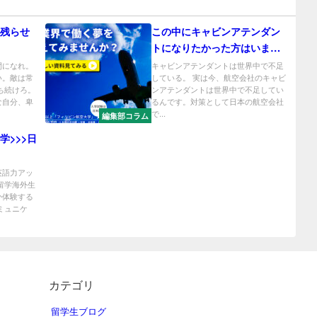
残らせ
この中にキャビンアテンダン
トになりたかった方はいませ
んか？
間になれ。
キャビンアテンダントは世界中で不足
い。敵は常
している。 実は今、航空会社のキャビ
ち続けろ。
ンアテンダントは世界中で不足してい
な自分、卑
るんです。対策として日本の航空会社
で...
編集部コラム
学>>>日
英語力アッ
留学海外生
か体験する
ミュニケ
カテゴリ
留学生ブログ