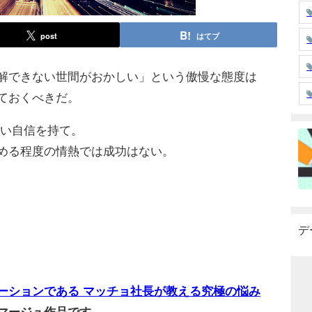
post
はてブ
解できない世間がおかしい」という傲慢な態度は
ておくべきだ。
ない自信を持て。
める程度の情熱では成功はない。
デ
ーションである マッチョ社長が教える究極の悩み
マージュ作品です。