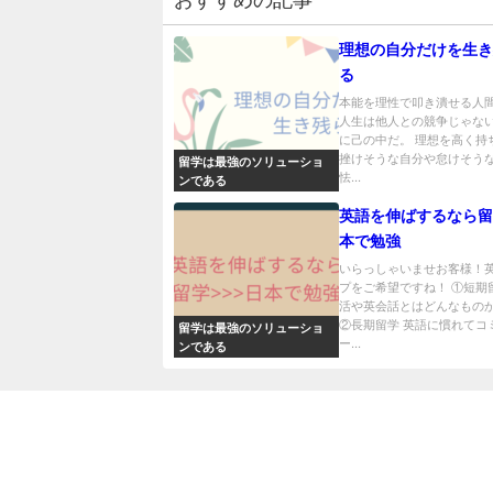
理想の自分だけを生き
る
本能を理性で叩き潰せる人
人生は他人との競争じゃな
に己の中だ。 理想を高く持
挫けそうな自分や怠けそう
留学は最強のソリューショ
怯...
ンである
英語を伸ばするなら留
本で勉強
いらっしゃいませお客様！
プをご希望ですね！ ①短期
活や英会話とはどんなもの
②長期留学 英語に慣れてコ
留学は最強のソリューショ
ー...
ンである