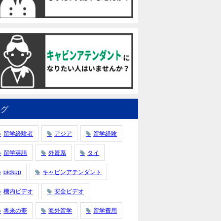
タグ
留学経験者
アジア
留学経験
留学英語
外資系
タイ
pickup
キャビンアテンダント
機内ビデオ
安全ビデオ
将来の夢
海外留学
留学費用