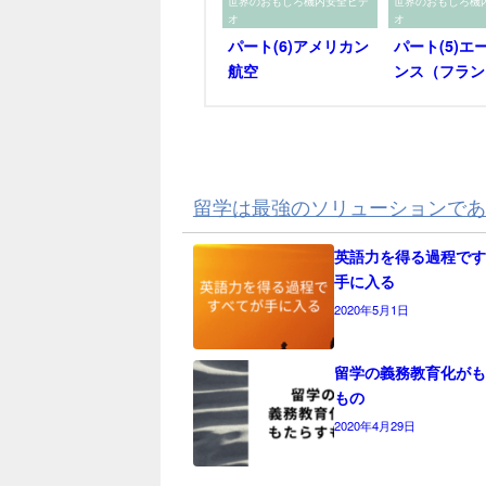
世界のおもしろ機内安全ビデ
世界のおもしろ機
オ
オ
パート(6)アメリカン
パート(5)エ
航空
ンス（フラン
留学は最強のソリューションであ
英語力を得る過程です
手に入る
2020年5月1日
留学の義務教育化がも
もの
2020年4月29日