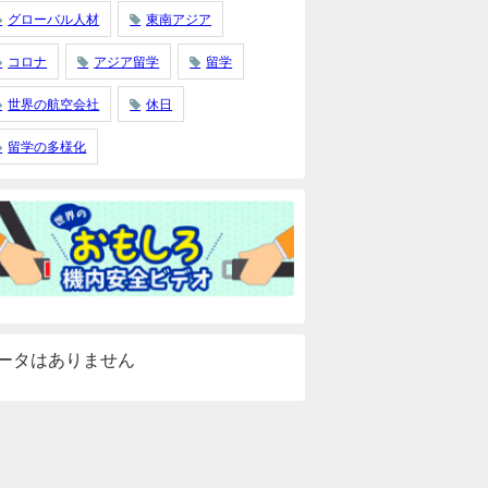
グローバル人材
東南アジア
コロナ
アジア留学
留学
世界の航空会社
休日
留学の多様化
ータはありません