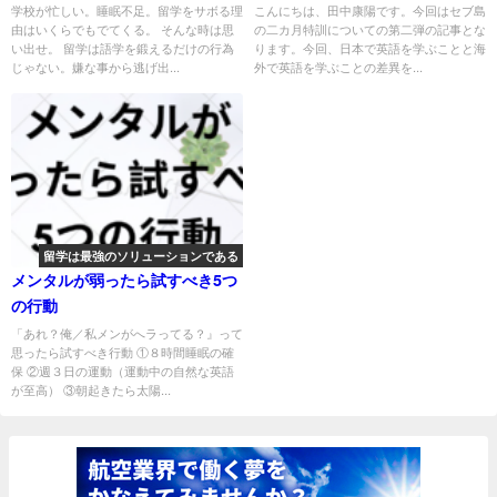
学校が忙しい。睡眠不足。留学をサボる理
こんにちは、田中康陽です。今回はセブ島
由はいくらでもでてくる。 そんな時は思
の二カ月特訓についての第二弾の記事とな
い出せ。 留学は語学を鍛えるだけの行為
ります。今回、日本で英語を学ぶことと海
じゃない。嫌な事から逃げ出...
外で英語を学ぶことの差異を...
留学は最強のソリューションである
メンタルが弱ったら試すべき5つ
の行動
「あれ？俺／私メンがへラってる？』って
思ったら試すべき行動 ①８時間睡眠の確
保 ②週３日の運動（運動中の自然な英語
が至高） ③朝起きたら太陽...