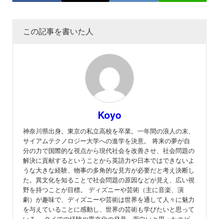
この記事を書いた人
Koyo
神奈川県出身。東京の私立高校を卒業。一年間の浪人の末、
サイアムテクノロジー大学への進学を決意。 将来の夢が自
分の力で国際的な視点から現代社会を改善させ、社会問題の
解決に貢献するということから英語力や日本ではできないよ
うな大きな経験、物事の多角的な見方が必要だと考え決断し
た。異文化を知ることで社会問題の原因などが見え、広い視
野を持つことが目標。 ディズニーや芸術（主に音楽、演
劇）が趣味で、ディズニーや芸術は世界を通して人々に魅力
を与えていることに感動し、世界の芸術も学びたいと思って
いる。 タイでの経験や異文化の発見、面白いと思ったエピ