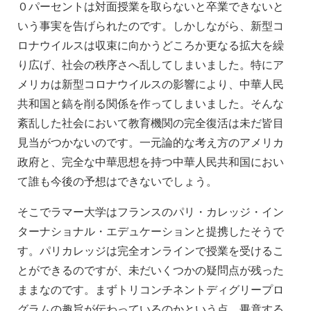
０パーセントは対面授業を取らないと卒業できないと
いう事実を告げられたのです。しかしながら、新型コ
ロナウイルスは収束に向かうどころか更なる拡大を繰
り広げ、社会の秩序さへ乱してしまいました。特にア
メリカは新型コロナウイルスの影響により、中華人民
共和国と鎬を削る関係を作ってしまいました。そんな
紊乱した社会において教育機関の完全復活は未だ皆目
見当がつかないのです。一元論的な考え方のアメリカ
政府と、完全な中華思想を持つ中華人民共和国におい
て誰も今後の予想はできないでしょう。
そこでラマー大学はフランスのパリ・カレッジ・イン
ターナショナル・エデュケーションと提携したそうで
す。パリカレッジは完全オンラインで授業を受けるこ
とができるのですが、未だいくつかの疑問点が残った
ままなのです。まずトリコンチネントディグリープロ
グラムの趣旨が伝わっているのかという点、畢竟する