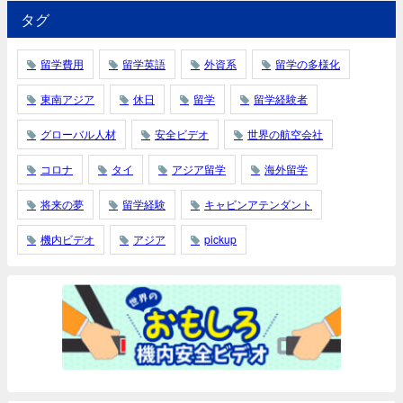
タグ
留学費用
留学英語
外資系
留学の多様化
東南アジア
休日
留学
留学経験者
グローバル人材
安全ビデオ
世界の航空会社
コロナ
タイ
アジア留学
海外留学
将来の夢
留学経験
キャビンアテンダント
機内ビデオ
アジア
pickup