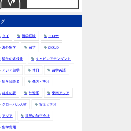
タグ
タイ
留学経験
コロナ
海外留学
留学
pickup
留学の多様化
キャビンアテンダント
アジア留学
休日
留学英語
留学経験者
機内ビデオ
将来の夢
外資系
東南アジア
グローバル人材
安全ビデオ
アジア
世界の航空会社
留学費用