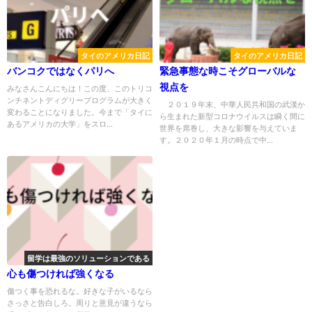
タイのアメリカ日記
タイのアメリカ日記
バンコクではなくパリへ
緊急事態な時こそグローバルな
視点を
みなさんこんにちは！この度、このトリコ
ンチネントディグリープログラムが大きく
２０１９年末、中華人民共和国の武漢か
変わることになりました。今まで「タイに
ら生まれた新型コロナウイルスは瞬く間に
あるアメリカの大学」をスロ...
世界を席巻し、大きな影響を与えていま
す。２０２０年１月の時点で中...
留学は最強のソリューションである
心も傷つければ強くなる
傷つく事を恐れるな。好きな子がいるなら
さっさと告白しろ。周りと意見が違うなら