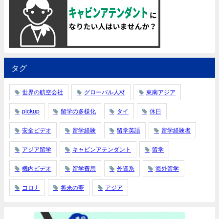
タグ
世界の航空会社
グローバル人材
東南アジア
pickup
留学の多様化
タイ
休日
安全ビデオ
留学経験
留学英語
留学経験者
アジア留学
キャビンアテンダント
留学
機内ビデオ
留学費用
外資系
海外留学
コロナ
将来の夢
アジア