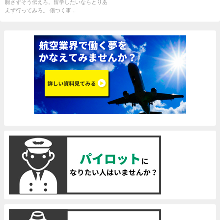
臆さずそう伝えろ。留学したいならとりあ
えず行ってみろ。 傷つく事...