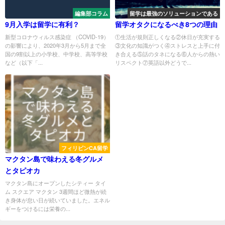
編集部コラム
留学は最強のソリューションである
9月入学は留学に有利？
留学オタクになるべき8つの理由
新型コロナウィルス感染症 （COVID-19）
①生活が規則正しくなる②休日が充実する
の影響により、2020年3月から5月まで全
③文化の知識がつく④ストレスと上手に付
国の9割以上の小学校、中学校、高等学校
き合える⑤話のタネになる⑥人からの熱い
など（以下「...
リスペクト⑦英語以外どうで...
フィリピンCA留学
マクタン島で味わえる冬グルメ
とタピオカ
マクタン島にオープンしたシティー タイ
ム スクエア マクタン 3週間ほど微熱が続
き身体が怠い日が続いていました。エネル
ギーをつけるには栄養の...