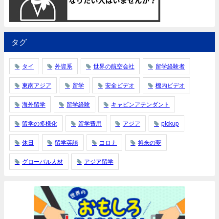
タグ
タイ
外資系
世界の航空会社
留学経験者
東南アジア
留学
安全ビデオ
機内ビデオ
海外留学
留学経験
キャビンアテンダント
留学の多様化
留学費用
アジア
pickup
休日
留学英語
コロナ
将来の夢
グローバル人材
アジア留学