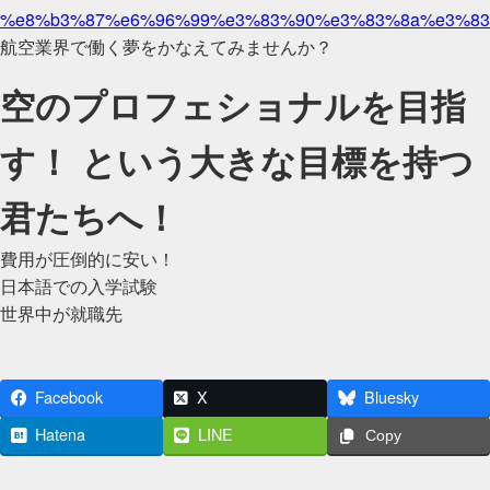
%e8%b3%87%e6%96%99%e3%83%90%e3%83%8a%e3%83
航空業界で働く夢をかなえてみませんか？
空のプロフェショナルを目指
す！ という大きな目標を持つ
君たちへ！
費用が圧倒的に安い！
日本語での入学試験
世界中が就職先
Facebook
X
Bluesky
Hatena
LINE
Copy