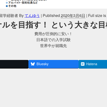
留学経験者
By
てんゆう
|
Published
2020年3月6日
|
Full size is
ナルを目指す！ という大きな目
費用が圧倒的に安い！
日本語での入学試験
世界中が就職先
Bluesky
Hatena