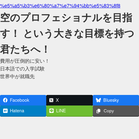
%e5%a5%b3%e6%80%a7%e7%94%bb%e5%83%8f8
空のプロフェショナルを目指
す！ という大きな目標を持つ
君たちへ！
費用が圧倒的に安い！
日本語での入学試験
世界中が就職先
Facebook
X
Bluesky
Hatena
LINE
Copy