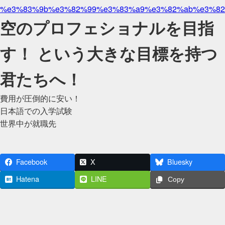
%e3%83%9b%e3%82%99%e3%83%a9%e3%82%ab%e3%82
空のプロフェショナルを目指
す！ という大きな目標を持つ
君たちへ！
費用が圧倒的に安い！
日本語での入学試験
世界中が就職先
Facebook
X
Bluesky
Hatena
LINE
Copy