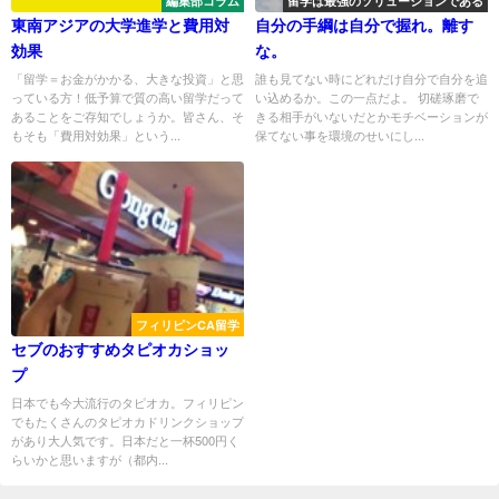
編集部コラム
留学は最強のソリューションである
東南アジアの大学進学と費用対
自分の手綱は自分で握れ。離す
効果
な。
「留学＝お金がかかる、大きな投資」と思
誰も見てない時にどれだけ自分で自分を追
っている方！低予算で質の高い留学だって
い込めるか。この一点だよ。 切磋琢磨で
あることをご存知でしょうか。皆さん、そ
きる相手がいないだとかモチベーションが
もそも「費用対効果」という...
保てない事を環境のせいにし...
フィリピンCA留学
セブのおすすめタピオカショッ
プ
日本でも今大流行のタピオカ。フィリピン
でもたくさんのタピオカドリンクショップ
があり大人気です。日本だと一杯500円く
らいかと思いますが（都内...