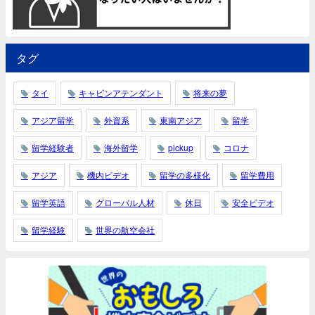
タグ
タイ
キャビンアテンダント
将来の夢
アジア留学
外資系
東南アジア
留学
留学経験者
海外留学
pickup
コロナ
アジア
機内ビデオ
留学の多様化
留学費用
留学英語
グローバル人材
休日
安全ビデオ
留学経験
世界の航空会社