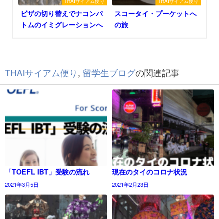
THAIサイアム便り
THAIサイアム便り
ビザの切り替えでナコンパ
スコータイ・プーケットへ
トムのイミグレーションへ
の旅
THAIサイアム便り
,
留学生ブログ
の関連記事
「TOEFL IBT」受験の流れ
現在のタイのコロナ状況
2021年3月5日
2021年2月23日